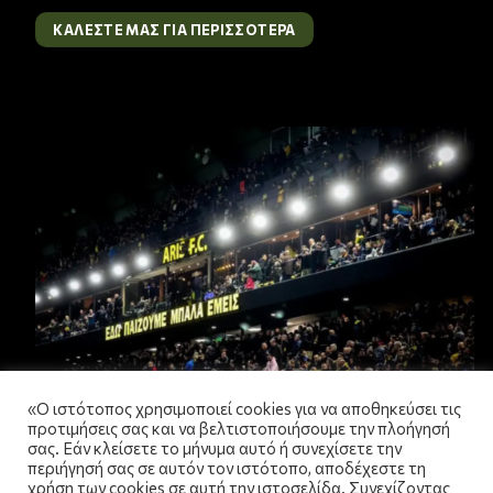
ΚΑΛΕΣΤΕ ΜΑΣ ΓΙΑ ΠΕΡΙΣΣΟΤΕΡΑ
«Ο ιστότοπος χρησιμοποιεί cookies για να αποθηκεύσει τις
προτιμήσεις σας και να βελτιστοποιήσουμε την πλοήγησή
σας. Εάν κλείσετε το μήνυμα αυτό ή συνεχίσετε την
περιήγησή σας σε αυτόν τον ιστότοπο, αποδέχεστε τη
χρήση των cookies σε αυτή την ιστοσελίδα. Συνεχίζοντας